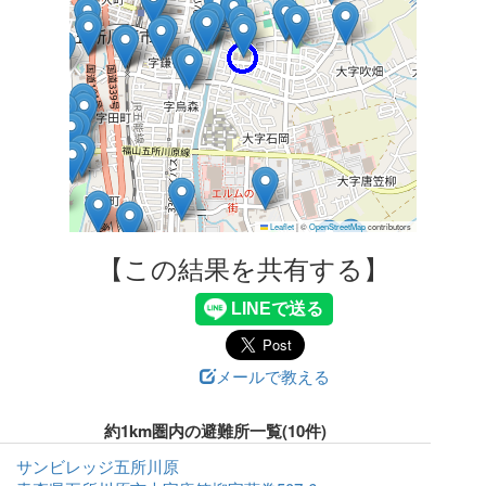
Leaflet
|
©
OpenStreetMap
contributors
【この結果を共有する】
メールで教える
約1km圏内の避難所一覧(10件)
サンビレッジ五所川原