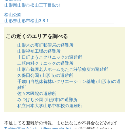
山形県山形市松山三丁目8の1
松山公園
山形県山形市松山3-8-1
この近くのエリアを調べる
山形木の実町郵便局の避難所
山形福祉工場の避難所
十日町ようこクリニックの避難所
二瓶内科クリニックの避難所
山形市養護老人ホームあたご荘診療所の避難所
久保田公園 (山形市)の避難所
千歳山自然休養林レクリエーション基地 (山形市)の避
難所
佐々木医院の避難所
みつばち公園 (山形市)の避難所
私立日本大学山形中学校の避難所
不足してる避難所の情報、またはなにか不具合などあれば
Twitterアカウント（@yanoshin_jp）
までご連絡ください。