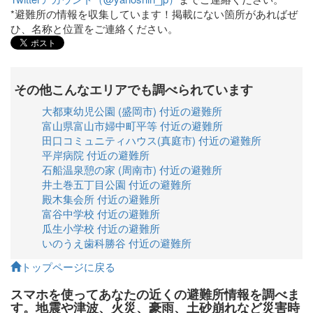
*避難所の情報を収集しています！掲載にない箇所があればぜ
ひ、名称と位置をご連絡ください。
その他こんなエリアでも調べられています
大都東幼児公園 (盛岡市) 付近の避難所
富山県富山市婦中町平等 付近の避難所
田口コミュニティハウス(真庭市) 付近の避難所
平岸病院 付近の避難所
石船温泉憩の家 (周南市) 付近の避難所
井土巻五丁目公園 付近の避難所
殿木集会所 付近の避難所
富谷中学校 付近の避難所
瓜生小学校 付近の避難所
いのうえ歯科勝谷 付近の避難所
トップページに戻る
スマホを使ってあなたの近くの避難所情報を調べま
す。地震や津波、火災、豪雨、土砂崩れなど災害時