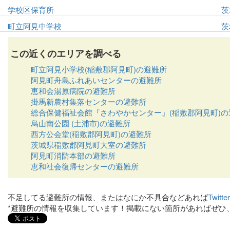
学校区保育所
茨
町立阿見中学校
茨
この近くのエリアを調べる
町立阿見小学校(稲敷郡阿見町)の避難所
阿見町舟島ふれあいセンターの避難所
恵和会湯原病院の避難所
掛馬新農村集落センターの避難所
総合保健福祉会館『さわやかセンター』(稲敷郡阿見町)の
烏山南公園 (土浦市)の避難所
西方公会堂(稲敷郡阿見町)の避難所
茨城県稲敷郡阿見町大室の避難所
阿見町消防本部の避難所
恵和社会復帰センターの避難所
不足してる避難所の情報、またはなにか不具合などあれば
Twit
*避難所の情報を収集しています！掲載にない箇所があればぜひ