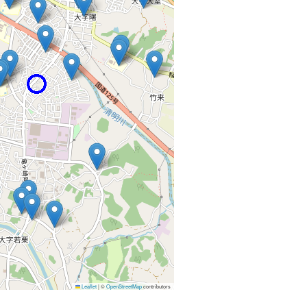
Leaflet
|
©
OpenStreetMap
contributors