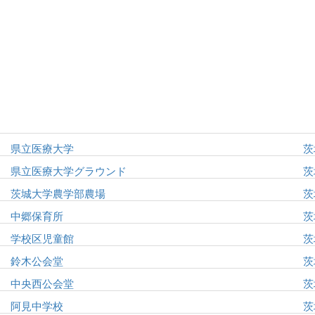
県立医療大学
茨
県立医療大学グラウンド
茨
茨城大学農学部農場
茨
中郷保育所
茨
学校区児童館
茨
鈴木公会堂
茨
中央西公会堂
茨
阿見中学校
茨