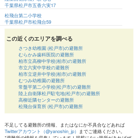
千葉県松戸市五香六実17
松飛台第二小学校
千葉県松戸市松飛台59
この近くのエリアを調べる
さつき幼稚園 (松戸市)の避難所
むらかみ歯科医院の避難所
柏市立高柳中学校(柏市)の避難所
市立六実中学校の避難所
柏市立逆井中学校(柏市)の避難所
むつみ幼稚園の避難所
常盤平第二小学校(松戸市)の避難所
陸上自衛隊松戸駐屯地(松戸市)の避難所
高柳近隣センターの避難所
松飛台保育所 (松戸市)の避難所
不足してる避難所の情報、またはなにか不具合などあれば
Twitterアカウント（@yanoshin_jp）
までご連絡ください。
*避難所の情報を収集しています！掲載にない箇所があればぜ