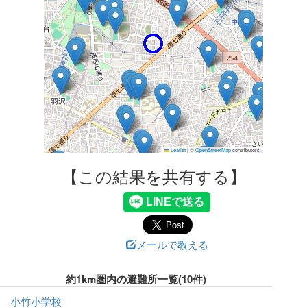
Leaflet
|
©
OpenStreetMap
contributors
【この結果を共有する】
メールで教える
約1km圏内の避難所一覧(10件)
小竹小学校