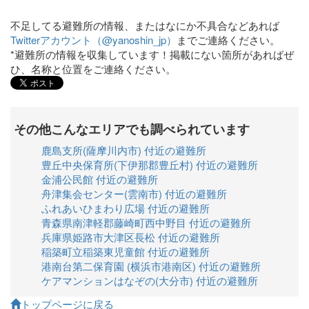
不足してる避難所の情報、またはなにか不具合などあれば
Twitterアカウント（@yanoshin_jp）
までご連絡ください。
*避難所の情報を収集しています！掲載にない箇所があればぜ
ひ、名称と位置をご連絡ください。
その他こんなエリアでも調べられています
鹿島支所(薩摩川内市) 付近の避難所
豊丘中央保育所(下伊那郡豊丘村) 付近の避難所
金浦公民館 付近の避難所
舟津集会センター(雲南市) 付近の避難所
ふれあいひまわり広場 付近の避難所
青森県南津軽郡藤崎町西中野目 付近の避難所
兵庫県姫路市大津区長松 付近の避難所
稲築町立稲築東児童館 付近の避難所
港南台第二保育園 (横浜市港南区) 付近の避難所
ケアマンションはなぞの(大分市) 付近の避難所
トップページに戻る