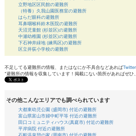
立野地区区民館の避難所
（特養）久我山園医務室の避難所
はらだ眼科の避難所
耳鼻咽喉科鈴木医院の避難所
天沼児童館 (杉並区)の避難所
中瀬幼稚園 (杉並区)の避難所
下石神井緑地 (練馬区)の避難所
区立井荻小学校の避難所
不足してる避難所の情報、またはなにか不具合などあれば
Twit
*避難所の情報を収集しています！掲載にない箇所があればぜひ
その他こんなエリアでも調べられています
大都東幼児公園 (盛岡市) 付近の避難所
富山県富山市婦中町平等 付近の避難所
田口コミュニティハウス(真庭市) 付近の避難所
平岸病院 付近の避難所
石船温泉憩の家 (周南市) 付近の避難所