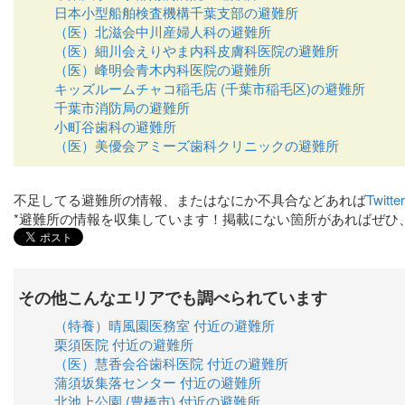
日本小型船舶検査機構千葉支部の避難所
（医）北滋会中川産婦人科の避難所
（医）細川会えりやま内科皮膚科医院の避難所
（医）峰明会青木内科医院の避難所
キッズルームチャコ稲毛店 (千葉市稲毛区)の避難所
千葉市消防局の避難所
小町谷歯科の避難所
（医）美優会アミーズ歯科クリニックの避難所
不足してる避難所の情報、またはなにか不具合などあれば
Twit
*避難所の情報を収集しています！掲載にない箇所があればぜひ
その他こんなエリアでも調べられています
（特養）晴風園医務室 付近の避難所
栗須医院 付近の避難所
（医）慧香会谷歯科医院 付近の避難所
蒲須坂集落センター 付近の避難所
北池上公園 (豊橋市) 付近の避難所