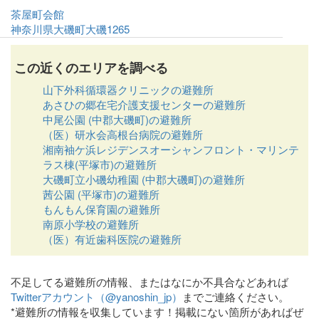
茶屋町会館
神奈川県大磯町大磯1265
この近くのエリアを調べる
山下外科循環器クリニックの避難所
あさひの郷在宅介護支援センターの避難所
中尾公園 (中郡大磯町)の避難所
（医）研水会高根台病院の避難所
湘南袖ケ浜レジデンスオーシャンフロント・マリンテ
ラス棟(平塚市)の避難所
大磯町立小磯幼稚園 (中郡大磯町)の避難所
茜公園 (平塚市)の避難所
もんもん保育園の避難所
南原小学校の避難所
（医）有近歯科医院の避難所
不足してる避難所の情報、またはなにか不具合などあれば
Twitterアカウント（@yanoshin_jp）
までご連絡ください。
*避難所の情報を収集しています！掲載にない箇所があればぜ