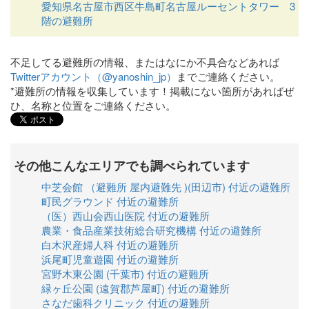
愛知県名古屋市西区牛島町名古屋ルーセントタワー 3
階の避難所
不足してる避難所の情報、またはなにか不具合などあれば
Twitterアカウント（@yanoshin_jp）
までご連絡ください。
*避難所の情報を収集しています！掲載にない箇所があればぜ
ひ、名称と位置をご連絡ください。
その他こんなエリアでも調べられています
中芝会館 （避難所 屋内避難先 )(田辺市) 付近の避難所
町民グラウンド 付近の避難所
（医）西山会西山医院 付近の避難所
農業・食品産業技術総合研究機構 付近の避難所
白木沢産婦人科 付近の避難所
浜尾町児童遊園 付近の避難所
宮野木東公園 (千葉市) 付近の避難所
緑ヶ丘公園 (遠賀郡芦屋町) 付近の避難所
さなだ歯科クリニック 付近の避難所