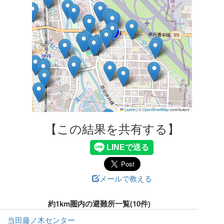
Leaflet
|
©
OpenStreetMap
contributors
【この結果を共有する】
メールで教える
約1km圏内の避難所一覧(10件)
当田藤ノ木センター