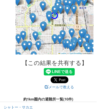
Leaflet
|
©
OpenStreetMap
contributors
【この結果を共有する】
メールで教える
約1km圏内の避難所一覧(10件)
シャトー・サカエ