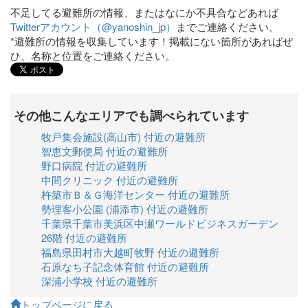
不足してる避難所の情報、またはなにか不具合などあれば
Twitterアカウント（@yanoshin_jp）
までご連絡ください。
*避難所の情報を収集しています！掲載にない箇所があればぜ
ひ、名称と位置をご連絡ください。
その他こんなエリアでも調べられています
牧戸集会施設(高山市) 付近の避難所
智恵文郵便局 付近の避難所
野口病院 付近の避難所
中間クリニック 付近の避難所
杵築市Ｂ＆Ｇ海洋センター 付近の避難所
勢理客小公園 (浦添市) 付近の避難所
千葉県千葉市美浜区中瀬ワールドビジネスガーデン
26階 付近の避難所
福島県田村市大越町牧野 付近の避難所
石原なち子記念体育館 付近の避難所
深浦小学校 付近の避難所
トップページに戻る