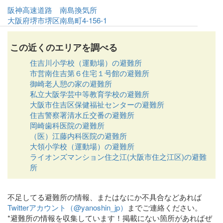
阪神高速道路 南島換気所
大阪府堺市堺区南島町4-156-1
この近くのエリアを調べる
住吉川小学校（運動場）の避難所
市営南住吉第６住宅１号館の避難所
御崎老人憩の家の避難所
私立大阪学芸中等教育学校の避難所
大阪市住吉区保健福祉センターの避難所
住吉警察署清水丘交番の避難所
岡崎歯科医院の避難所
（医）江藤内科医院の避難所
大領小学校（運動場）の避難所
ライオンズマンション住之江(大阪市住之江区)の避難
所
不足してる避難所の情報、またはなにか不具合などあれば
Twitterアカウント（@yanoshin_jp）
までご連絡ください。
*避難所の情報を収集しています！掲載にない箇所があればぜ