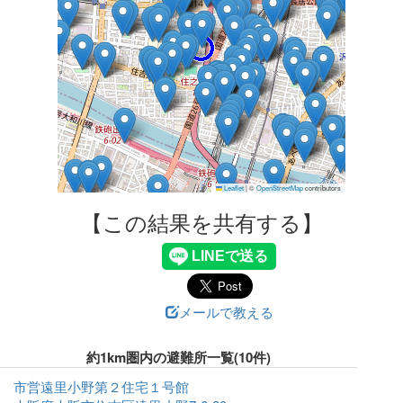
Leaflet
|
©
OpenStreetMap
contributors
【この結果を共有する】
メールで教える
約1km圏内の避難所一覧(10件)
市営遠里小野第２住宅１号館