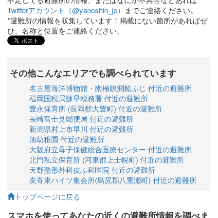
Twitterアカウント（@yanoshin_jp）
までご連絡ください。
*避難所の情報を収集しています！掲載にない箇所があればぜ
ひ、名称と位置をご連絡ください。
その他こんなエリアでも調べられています
名古屋海洋博物館・南極観測船ふじ 付近の避難所
福岡国税局諫早税務署 付近の避難所
豊永保育所 (長岡郡大豊町) 付近の避難所
長崎富士見郵便局 付近の避難所
新潟県村上市早川 付近の避難所
旭幼稚園 付近の避難所
大阪府立母子保健総合医療センター 付近の避難所
北門私立保育所 (河東郡上士幌町) 付近の避難所
天野整形外科皮ふ科医院 付近の避難所
友寄東ハイツ集会所(島尻郡八重瀬町) 付近の避難所
トップページに戻る
スマホを使ってあなたの近くの避難所情報を調べま