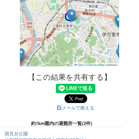
Leaflet
|
©
OpenStreetMap
contributors
【この結果を共有する】
メールで教える
約1km圏内の避難所一覧(2件)
国見台公園