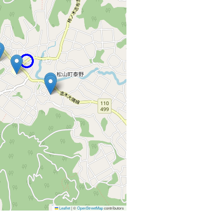
Leaflet
|
©
OpenStreetMap
contributors